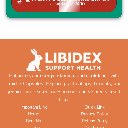
ചെയ്യൂ ₹ 2490
Enhance your energy, stamina, and confidence with
Libidex Capsules. Explore practical tips, benefits, and
genuine user experiences in our concise men’s health
blog.
Important Link
Quick Link
Home
Privacy Policy
Benefits
Refund Policy
Usage
Disclaimer