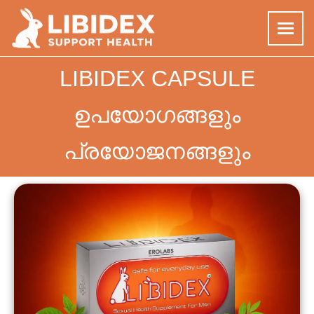
Skip
LIBIDEX CAPSULE
to
content
ഉപയോഗങ്ങളും
പ്രയോജനങ്ങളും