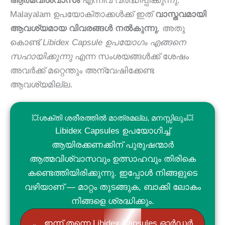
ആത്മവിശ്വാസം
എന്നിവ വർദ്ധിപ്പിക്കുന്നു.
Malayalam ഉപയോക്താക്കൾക്ക് ഇത്
വാസ്തവമായി
ആവശ്യമായ വിവരങ്ങൾ നൽകുന്നു
, അതു
കൊണ്ട്
Libidex Capsule ഉപയോഗം എങ്ങനെ
സഹായിക്കുന്നു
എന്ന സംശയങ്ങൾക്ക് ശേഷം
അവർക്ക് മറ്റെന്തും അന്വേഷിക്കേണ്ട
ആവശ്യമില്ല.
💥ശക്തി ശരീരത്തിൽ മാത്രമല്ല, മനസ്സിലും💥
Libidex Capsules ഉപയോഗിച്ച്
ആയിരക്കണക്കിന് പുരുഷന്മാർ
ആത്മവിശ്വാസവും ഉത്സാഹവും തിരികെ
കണ്ടെത്തിയിരിക്കുന്നു. ഇപ്പോൾ നിങ്ങളുടെ
വഴിയാണ് — മാറ്റം തുടങ്ങുക, ബാക്കി ലോകം
നിങ്ങളെ ശ്രദ്ധിക്കും.
ഇന്ന് തന്നെ Libidex Capsules ഓർഡർ