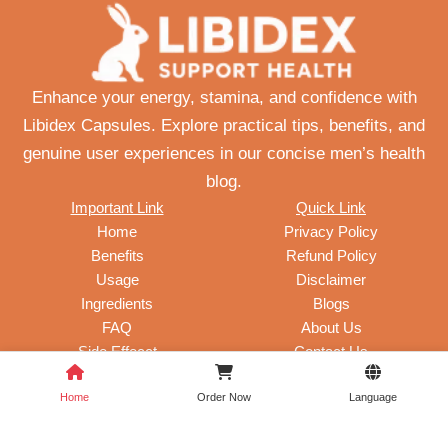
Enhance your energy, stamina, and confidence with
Libidex Capsules. Explore practical tips, benefits, and
genuine user experiences in our concise men’s health
blog.
Important Link
Quick Link
Home
Privacy Policy
Benefits
Refund Policy
Usage
Disclaimer
Ingredients
Blogs
FAQ
About Us
Side Effecct
Contact Us
Copyright © 2025 Libidex Official Website in India
Home
Order Now
Language